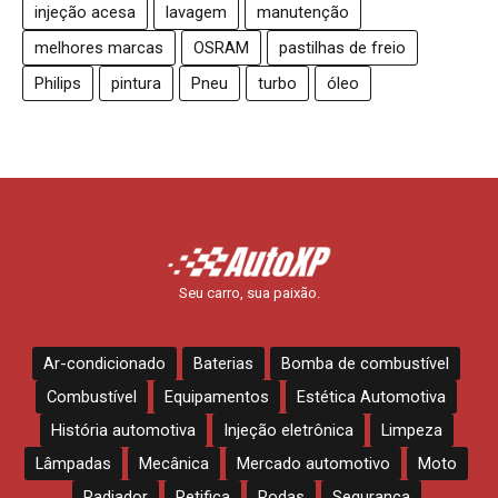
injeção acesa
lavagem
manutenção
melhores marcas
OSRAM
pastilhas de freio
Philips
pintura
Pneu
turbo
óleo
Seu carro, sua paixão.
Ar-condicionado
Baterias
Bomba de combustível
Combustível
Equipamentos
Estética Automotiva
História automotiva
Injeção eletrônica
Limpeza
Lâmpadas
Mecânica
Mercado automotivo
Moto
Radiador
Retifica
Rodas
Segurança