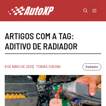
Pular
para
Menu
o
conteúdo
ARTIGOS COM A TAG:
ADITIVO DE RADIADOR
8 DE MAIO DE 2025
TOBIAS CHESINI
Radiador