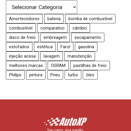
Amortecedores
bateria
bomba de combustível
combustível
comparativo
câmbio
disco de freio
embreagem
escapamento
estofados
estética
Farol
gasolina
injeção acesa
lavagem
manutenção
melhores marcas
OSRAM
pastilhas de freio
Philips
pintura
Pneu
turbo
óleo
Seu carro, sua paixão.