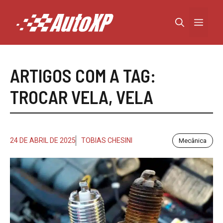
Pular
para
Menu
o
conteúdo
ARTIGOS COM A TAG:
TROCAR VELA
,
VELA
24 DE ABRIL DE 2025
TOBIAS CHESINI
Mecânica