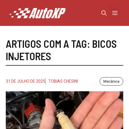
Pular
para
Menu
o
conteúdo
ARTIGOS COM A TAG:
BICOS
INJETORES
31 DE JULHO DE 2025
TOBIAS CHESINI
Mecânica