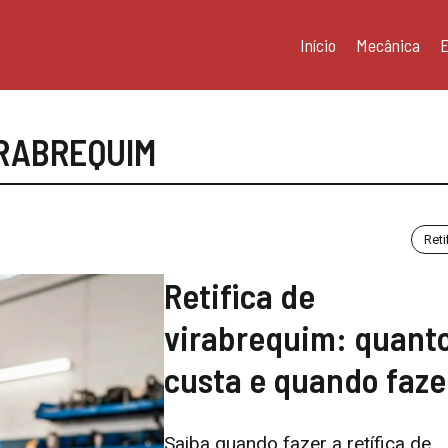
Início
Mecânica
E
RABREQUIM
Reti
Retifica de
virabrequim: quant
custa e quando faze
Saiba quando fazer a retífica de