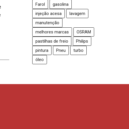
Farol
gasolina
e
injeção acesa
lavagem
e
manutenção
melhores marcas
OSRAM
pastilhas de freio
Philips
pintura
Pneu
turbo
óleo