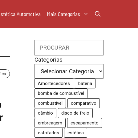
stética Automotiva
Mais Categorias
Search
Categorias
fica
Amortecedores
bateria
bomba de combustível
o
combustível
comparativo
r
câmbio
disco de freio
embreagem
escapamento
estofados
estética