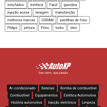
estofados
estética
Farol
gasolina
injeção acesa
lavagem
manutenção
melhores marcas
OSRAM
pastilhas de freio
Philips
pintura
Pneu
turbo
óleo
Seu carro, sua paixão.
Ar-condicionado
Baterias
Bomba de combustível
Combustível
Equipamentos
Estética Automotiva
História automotiva
Injeção eletrônica
Limpeza