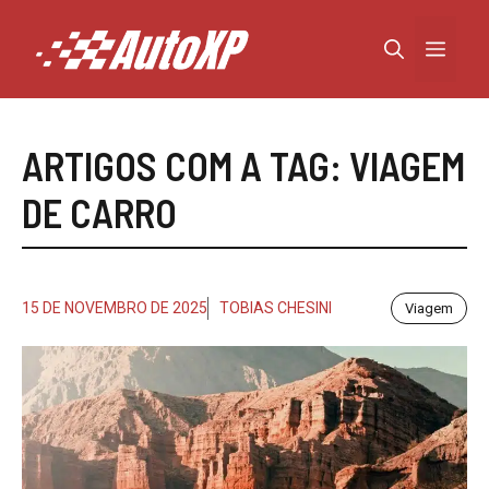
Pular
para
Menu
o
conteúdo
ARTIGOS COM A TAG:
VIAGEM
DE CARRO
15 DE NOVEMBRO DE 2025
TOBIAS CHESINI
Viagem