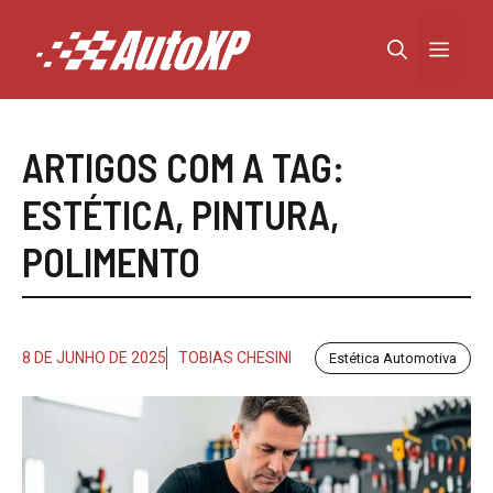
Pular
para
Menu
o
conteúdo
ARTIGOS COM A TAG:
ESTÉTICA
,
PINTURA
,
POLIMENTO
8 DE JUNHO DE 2025
TOBIAS CHESINI
Estética Automotiva