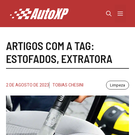
Pular
para
Menu
o
conteúdo
ARTIGOS COM A TAG:
ESTOFADOS
,
EXTRATORA
2 DE AGOSTO DE 2023
TOBIAS CHESINI
Limpeza