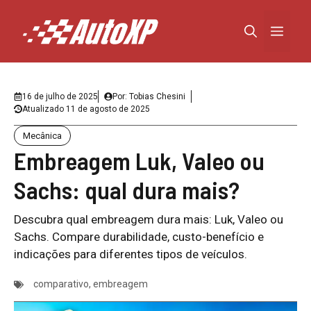
Pular
para
Menu
o
conteúdo
16 de julho de 2025
Por:
Tobias Chesini
Atualizado
11 de agosto de 2025
Mecânica
Embreagem Luk, Valeo ou
Sachs: qual dura mais?
Descubra qual embreagem dura mais: Luk, Valeo ou
Sachs. Compare durabilidade, custo-benefício e
indicações para diferentes tipos de veículos.
comparativo
,
embreagem