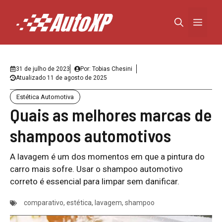
Pular
para
Menu
o
conteúdo
31 de julho de 2023
Por:
Tobias Chesini
Atualizado
11 de agosto de 2025
Estética Automotiva
Quais as melhores marcas de
shampoos automotivos
A lavagem é um dos momentos em que a pintura do
carro mais sofre. Usar o shampoo automotivo
correto é essencial para limpar sem danificar.
comparativo
,
estética
,
lavagem
,
shampoo